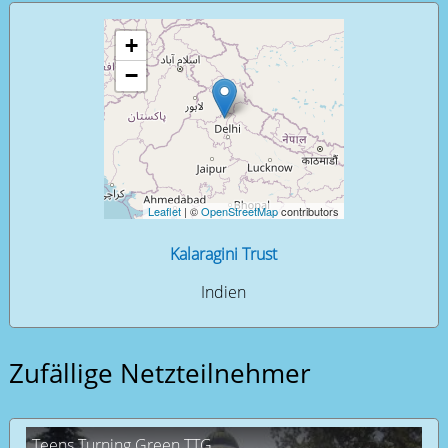
+
−
Leaflet
| ©
OpenStreetMap
contributors
Kalaragini Trust
Indien
Zufällige Netzteilnehmer
Teens Turning Green TTG