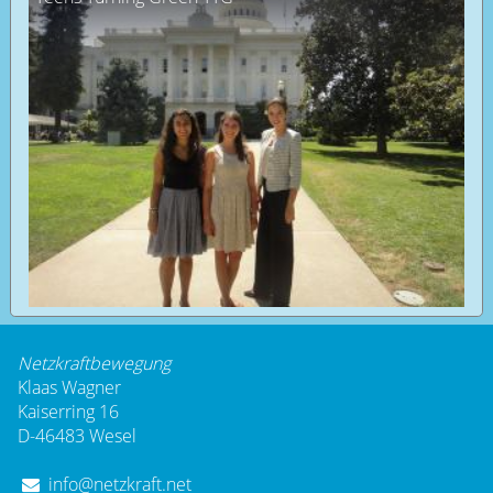
Netzkraftbewegung
Klaas Wagner
Kaiserring 16
D-46483 Wesel
info@netzkraft.net